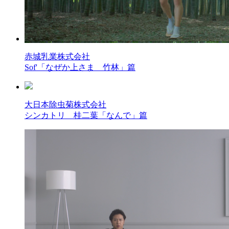
赤城乳業株式会社
Sof'「なぜか上さま 竹林」篇
大日本除虫菊株式会社
シンカトリ 桂二葉「なんで」篇