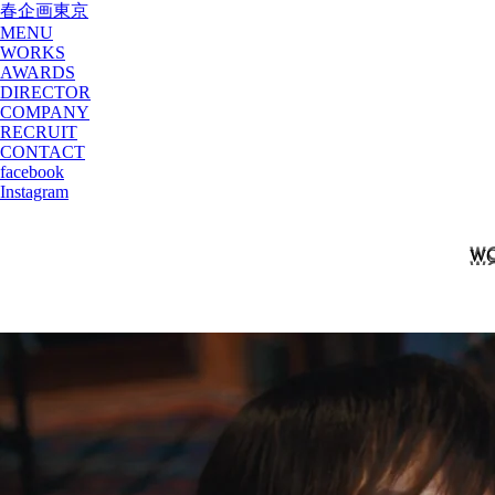
春企画東京
MENU
WORKS
AWARDS
DIRECTOR
COMPANY
RECRUIT
CONTACT
facebook
Instagram
W