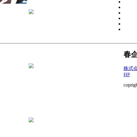
春
株式
HP
coprig