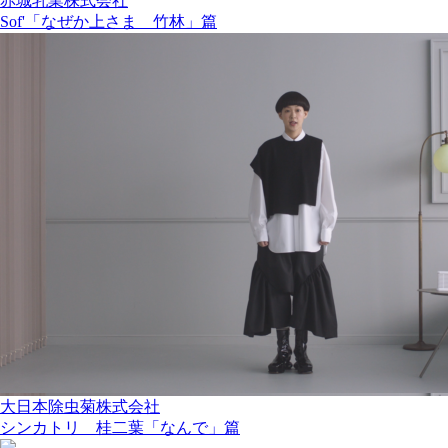
赤城乳業株式会社
Sof'「なぜか上さま 竹林」篇
大日本除虫菊株式会社
シンカトリ 桂二葉「なんで」篇