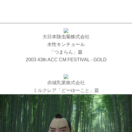
春企画東京
ECTOR
COMPANY
RECRUIT
CONTACT
facebo
In
大日本除虫菊株式会社
水性キンチョール
「つまらん」篇
2003 43th ACC CM FESTIVAL - GOLD
赤城乳業株式会社
ミルクレア「どーゆーこと」篇